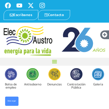
Escríbanos
Contacto
Bolsa de
Antisoborno
Denuncias
Contratación
Galería
empleo
Pública
Descargar