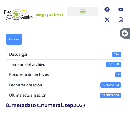
ELECAUSTRO
Transparencia
Información
Proyectos
Descargar
Descargar
176
Tamaño del archivo
0.71 KB
Recuento de archivos
1
Fecha de creación
19/02/2024
Última actualización
19/02/2024
8_metadatos_numeral_sep2023