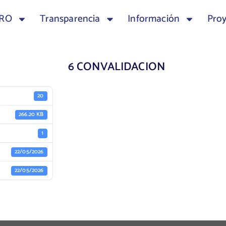
TRO
Transparencia
Información
Pro
6 CONVALIDACION
20
266.20 KB
1
22/05/2026
22/05/2026