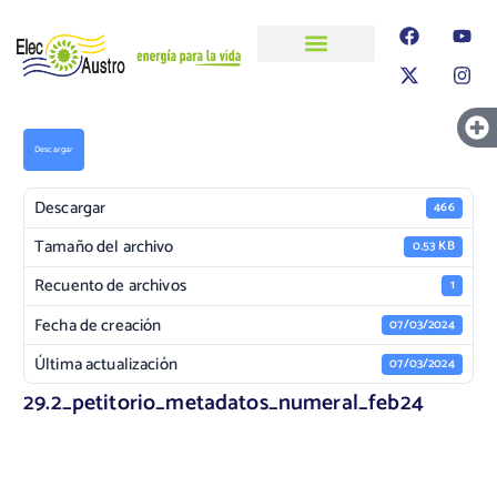
ELECAUSTRO
Transparencia
Información
Proyectos
Descargar
Descargar
466
Tamaño del archivo
0.53 KB
Recuento de archivos
1
Fecha de creación
07/03/2024
Última actualización
07/03/2024
29.2_petitorio_metadatos_numeral_feb24