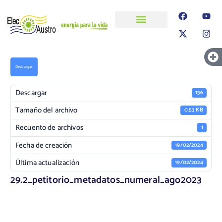
ELECAUSTRO
Transparencia
Información
Proyectos
Descargar
Descargar
136
Tamaño del archivo
0.53 KB
Recuento de archivos
1
Fecha de creación
19/02/2024
Última actualización
19/02/2024
29.2_petitorio_metadatos_numeral_ago2023