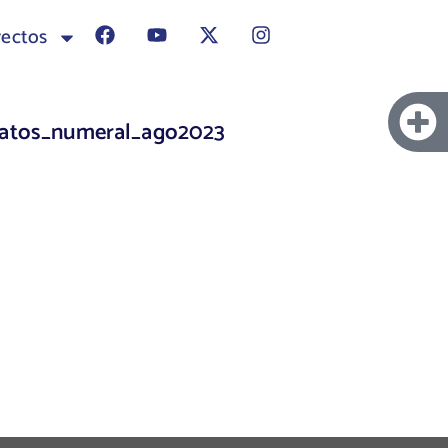
yectos
_datos_numeral_ago2023