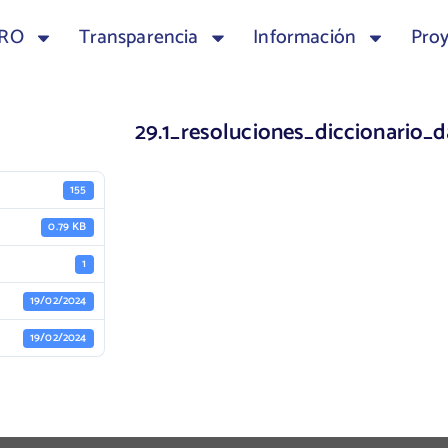
TRO
Transparencia
Información
Pro
29.1_resoluciones_diccionario
155
0.79 KB
1
19/02/2024
19/02/2024