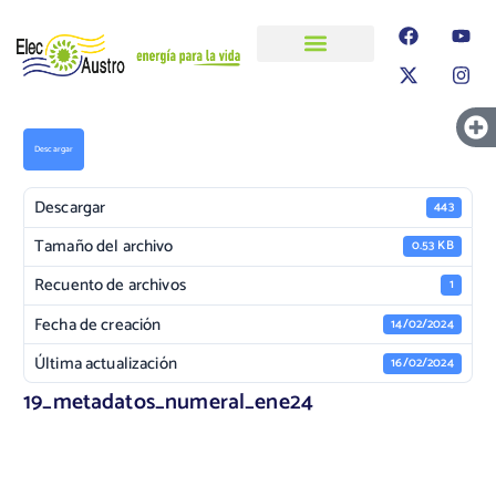
ELECAUSTRO
Transparencia
Información
Proyectos
Descargar
Descargar
443
Tamaño del archivo
0.53 KB
Recuento de archivos
1
Fecha de creación
14/02/2024
Última actualización
16/02/2024
19_metadatos_numeral_ene24