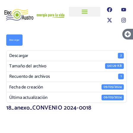
ELECAUSTRO
Transparencia
Información
Proyectos
Descargar
Descargar
2
Tamaño del archivo
567.29 KB
Recuento de archivos
1
Fecha de creación
09/05/2024
Última actualización
09/05/2024
18_anexo_CONVENIO 2024-0018