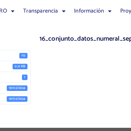
TRO
Transparencia
Información
Pro
16_conjunto_datos_numeral_se
112
0.21 KB
1
19/02/2024
19/02/2024