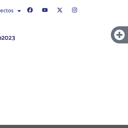
yectos
p2023