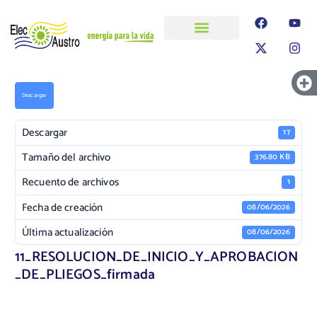
ELECAUSTRO
Transparencia
Información
Proyectos
Descargar
Descargar
17
Tamaño del archivo
376.80 KB
Recuento de archivos
1
Fecha de creación
08/06/2026
Última actualización
08/06/2026
11_RESOLUCION_DE_INICIO_Y_APROBACION
_DE_PLIEGOS_firmada