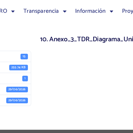
TRO
Transparencia
Información
Pro
10. Anexo_3_TDR_Diagrama_Unif
15
255.74 KB
1
29/06/2026
29/06/2026