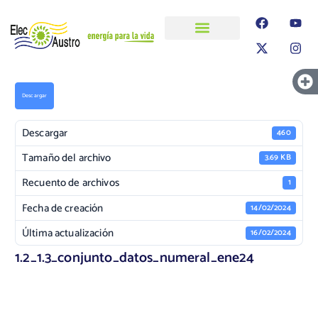
ELECAUSTRO
Transparencia
Información
Proyectos
Descargar
Descargar
460
Tamaño del archivo
3.69 KB
Recuento de archivos
1
Fecha de creación
14/02/2024
Última actualización
16/02/2024
1.2_1.3_conjunto_datos_numeral_ene24