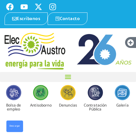
Escríbanos
Contacto
Bolsa de
Antisoborno
Denuncias
Contratación
Galería
empleo
Pública
Descargar