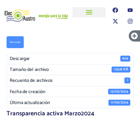
ELECAUSTRO
Transparencia
Información
Proyectos
Descargar
Descargar
624
Tamaño del archivo
123.26 KB
Recuento de archivos
1
Fecha de creación
13/05/2024
Última actualización
11/06/2024
Transparencia activa Marzo2024