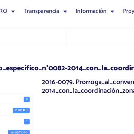
TRO
Transparencia
Información
Pro
_específico_n°0082-2014_con_la_coordin
2016-0079. Prorroga_al_conveni
2014_con_la_coordinación_zon
3
0.00 KB
1
19/03/2020