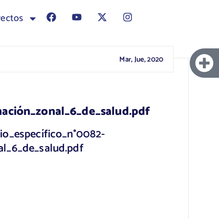
yectos
Mar, Jue, 2020
ación_zonal_6_de_salud.pdf
o_específico_n°0082-
al_6_de_salud.pdf